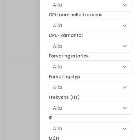
CPU nominella frekvens
PWR-LINE US
CPU-kärnantal
399,00 kr
/
Fabriksny
Förvaringsstorlek
Förvaringstyp
Frekvens (Hz)
IP
PWR-LINE AP (US plug)
Mått
599,00 kr
/
Fabriksny