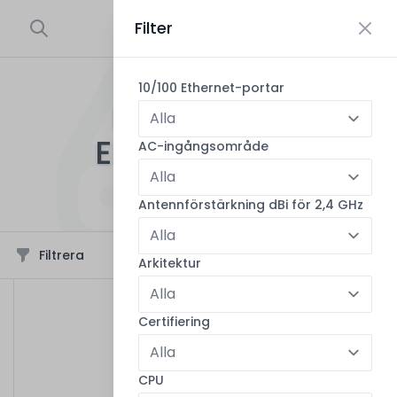
Filter
0
10/100 Ethernet-portar
DATA ÖVER
ELLEDNINGAR
AC-ingångsområde
2
produkter i sortimentet
Antennförstärkning dBi för 2,4 GHz
Filtrera
Sortera
Arkitektur
Certifiering
CPU