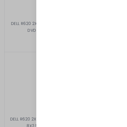
DELL R620 2X8C E5-2660 2.20 GHz 32GB 8X2,5" H710
DVD 2X750W iDRAC7EXPRESS RAMKI
3 499,00 kr
/
Begagnad
DELL R620 2X6C E5-2630 2.30 GHz 16GB 2X600GB 10k
8X2,5" H710 MINI 2X750W iDRAC7ENT