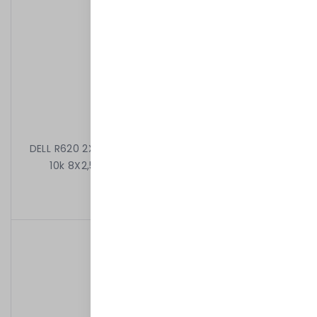
DELL R620 2X8C E5-2650 V2 2.60 GHz 32GB 4X1,2TB
10k 8X2,5" H710P 2X1100W IDRAC7ENT RAMKI
6 899,00 kr
/
Begagnad