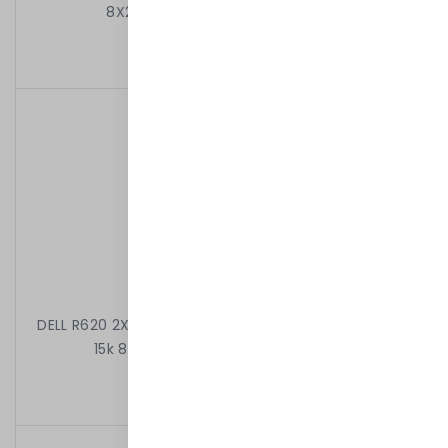
8X2,5" H710P 2X1100W IDRAC7ENT
7 599,00 kr
/
Begagnad
DELL R620 2X4C E5-2609 V2 2.50 GHz 16GB 2X300GB
15k 8X2,5" H710P 2X1100W IDRAC7ENT
2 599,00 kr
/
Begagnad