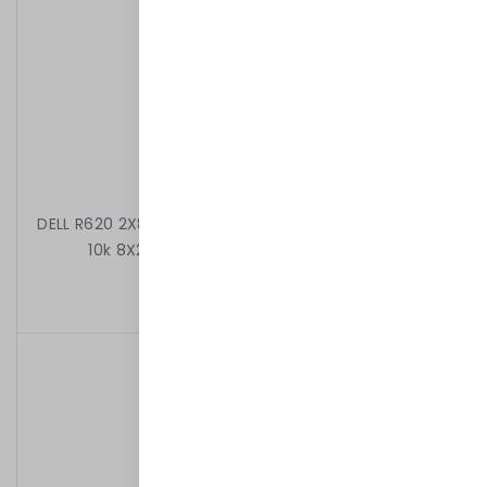
DELL R620 2X8C E5-2650 V2 2.60 GHz 64GB 2X600GB
10k 8X2,5" H710 DVD 2X750W IDRAC7EXP
4 399,00 kr
/
Begagnad