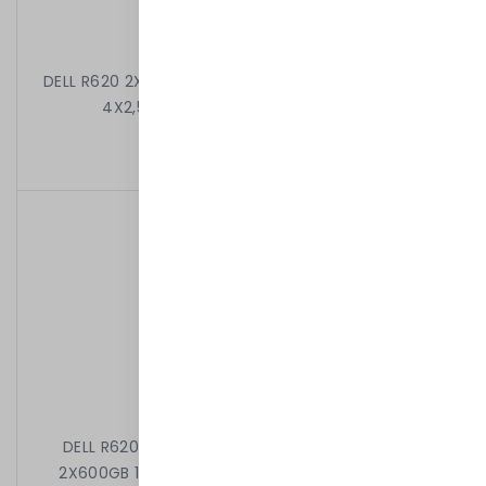
DELL R620 2X6C E5-2630 2.30 GHz 32GB 4X1,2TB 10K
4X2,5" H310 MINI 2X750W iDRAC7ENT
6 899,00 kr
/
Begagnad
DELL R620 2X6C E5-2630 2.30 GHz 32GB 8X2,5"
2X600GB 10k H710 DVD 2X750W iDRAC7EXPRESS