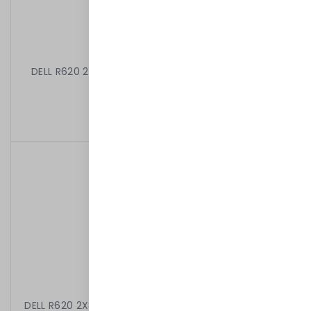
DELL R620 2X8C E5-2650 V2 2.60 GHz 64GB 8X2,5"
H710 2X750W IDRAC7ENT
2 699,00 kr
/
Begagnad
DELL R620 2X8C E5-2650 V2 2.60 GHz 32GB 4X300GB