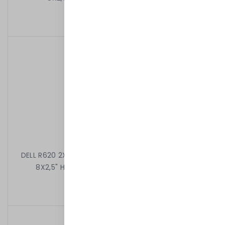
2 999,00 kr
/
Begagnad
DELL R620 2X6C E5-2630 2.30 GHz 32GB 3X1.2TB 10k
8X2,5" H710 MINI 2X750W iDRAC7ENT RAMKI
6 599,00 kr
/
Begagnad