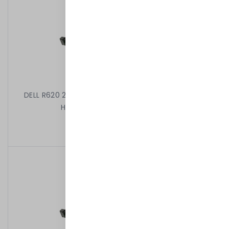
DELL R620 2X4C E5-2609 V2 2.50 GHz 16GB 4X2,5"
H310 MINI 2X750W iDRAC7ENT
2 399,00 kr
/
Begagnad