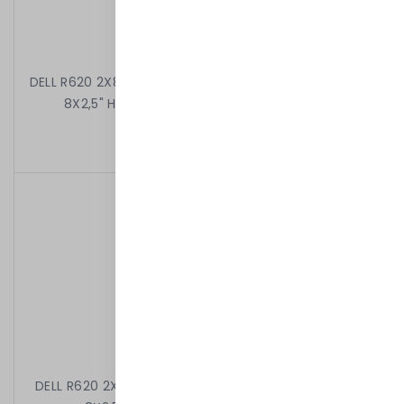
DELL R620 2X8C E5-2660 2.20 GHz 64GB 2X600GB 10k
8X2,5" H710 DVD 2X750W IDRAC7EXP RAMKI
4 999,00 kr
/
Begagnad
DELL R620 2X8C E5-2660 2.20 GHz 64GB 8X1,2TB 10k