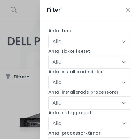
Filter
0
Antal fack
DELL POWEREDGE R620
64
produkter i sortimentet
Antal fickor i setet
Antal installerade diskar
Filtrera
Sortera
Antal installerade processorer
Antal nätaggregat
Antal processorkärnor