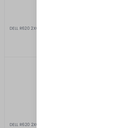
DELL R620 2X6C E5-2630 2.30 GHz 64GB 8X2,5" H710P
2X1100W IDRAC7ENT
2 599,00 kr
/
Begagnad
DELL R620 2X6C E5-2630 2.30 GHz 32GB 8X900GB 10k