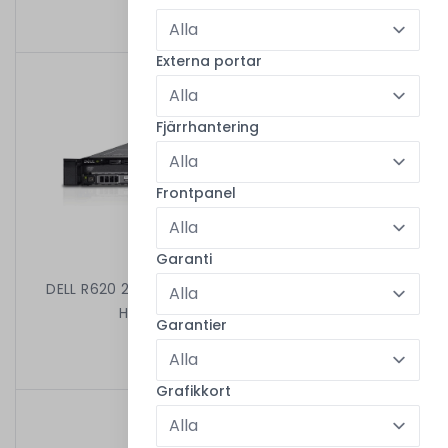
5 299,00 kr
/
Begagnad
Externa portar
Fjärrhantering
Frontpanel
Garanti
DELL R620 2X8C E5-2650 V2 2.60 GHz 32GB 8X2,5"
H310 MINI 2X750W iDRAC7ENT
Garantier
2 599,00 kr
/
Begagnad
Grafikkort