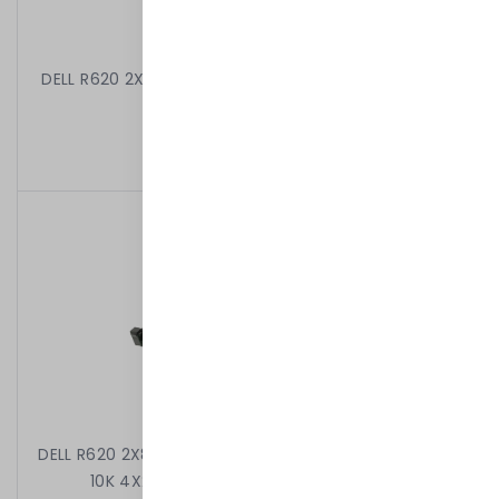
DELL R620 2X6C E5-2630L 2.00 GHz 16GB 8X2,5" H710
MINI 2X750W iDRAC7ENT
2 099,00 kr
/
Begagnad
DELL R620 2X8C E5-2650 V2 2.60 GHz 64GB 2X900GB
10K 4X2,5" H310 MINI 2X750W iDRAC7ENT