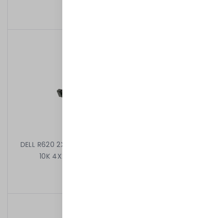
7 499,00 kr
/
Begagnad
DELL R620 2X8C E5-2650 V2 2.60 GHz 96GB 2X1,2TB
10K 4X2,5" H310 MINI 2X750W iDRAC7ENT
7 899,00 kr
/
Begagnad