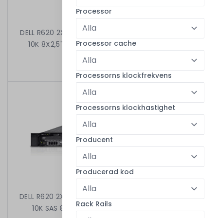
Processor
DELL R620 2X8C E5-2650 V2 2.60 GHz 64GB 3X1,2TB
Processor cache
10K 8X2,5" H310 MINI 2X750W iDRAC7ENT RAMKI
6 899,00 kr
/
Begagnad
Processorns klockfrekvens
Processorns klockhastighet
Producent
Producerad kod
DELL R620 2X8C E5-2650 V2 2.60 GHz 128GB 2X1,2TB
Rack Rails
10K SAS 8X2,5" H310 MINI 2X750W iDRAC7ENT