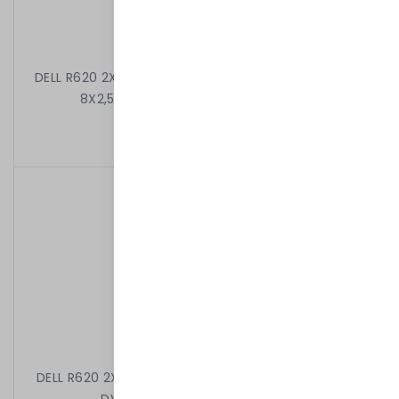
DELL R620 2X8C E5-2660 2.20 GHz 64GB 8X1,2TB 10k
8X2,5" H710P MINI 2X750W iDRAC7ENT
13 699,00 kr
/
Begagnad
DELL R620 2X6C E5-2630 2.30 GHz 16GB 8X2,5" H710