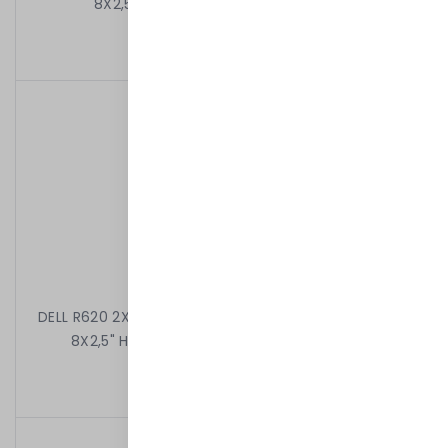
8X2,5" H710 DVD 2X750W IDRAC7EXP
13 399,00 kr
/
Begagnad
DELL R620 2X6C E5-2630L 2.00 GHz 32GB 2X1,2TB 10k
8X2,5" H710 DVD 2X750W IDRAC7EXP RAMKI
4 999,00 kr
/
Begagnad