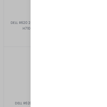
DELL R620 2X8C E5-2650 V2 2.60 GHz 64GB 8X2,5"
H710 DVD 2X750W IDRAC7EXP RAMKI
4 099,00 kr
/
Begagnad
DELL R620 CTO 2XHEATSINK 0GB 8X2,5" H710P