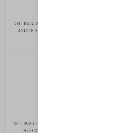
DELL R620 2X8C E5-2650 V2 2.60 GHz 32GB 8X2,5"
4X1,2TB 10k H710 DVD 2X750W iDRAC7EXPRESS
8 299,00 kr
/
Begagnad
DELL R620 2X8C E5-2650 V2 2.60 GHz 64GB 8X2,5"
H710 DVD 2X750W iDRAC7EXPRESS RAMKI