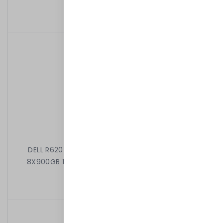
3 099,00 kr
/
Begagnad
DELL R620 2X6C E5-2630 2.30 GHz 64GB 8X2,5"
8X900GB 10k H710 DVD 2X750W iDRAC7EXPRESS
7 899,00 kr
/
Begagnad