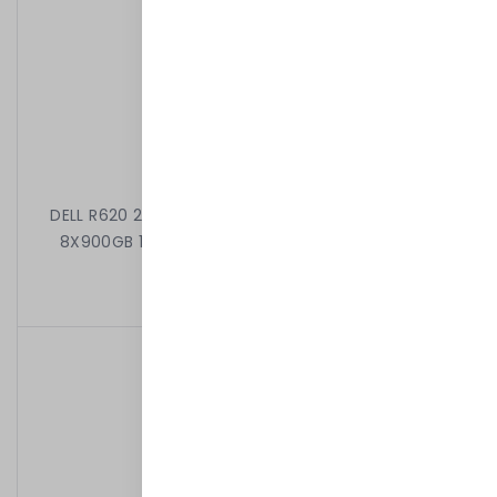
DELL R620 2X8C E5-2650 V2 2.60 GHz 96GB 8X2,5"
8X900GB 10k H710 DVD 2X750W iDRAC7EXPRESS
9 099,00 kr
/
Begagnad