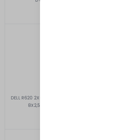
DVD 2X750W iDRAC7EXP RAMKI
2 499,00 kr
/
Begagnad
DELL R620 2X6C E5-2630 2.30 GHz 32GB 2X900GB 10k
8X2,5" H710P MINI 2X750W iDRAC7ENT
3 499,00 kr
/
Begagnad