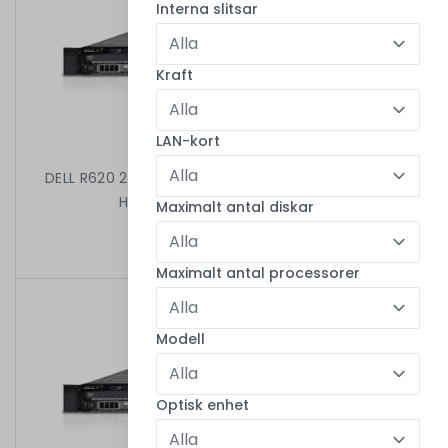
Interna slitsar
Kraft
LAN-kort
DELL R620 2X8C E5-2650 V2 2.60 GHz 64GB 8X2,5"
H310 MINI 2X750W iDRAC7ENT
Maximalt antal diskar
2 999,00 kr
/
Begagnad
Maximalt antal processorer
Modell
Optisk enhet