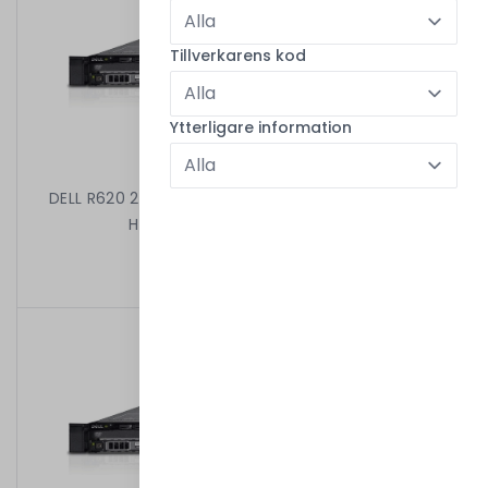
Tillverkarens kod
Ytterligare information
DELL R620 2X8C E5-2650 V2 2.60 GHz 64GB 8X2,5"
H710 MINI 2X750W iDRAC7ENT
2 999,00 kr
/
Begagnad