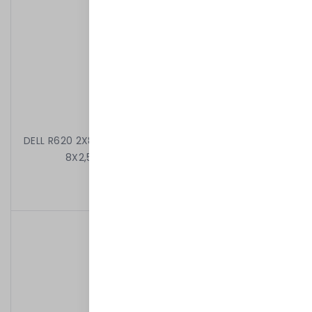
DELL R620 2X8C E5-2660 2.20 GHz 32GB 2X900GB 10k
8X2,5" H710 DVD 2X750W IDRAC7EXP
3 299,00 kr
/
Begagnad