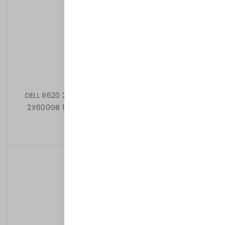
DELL R620 2X4C E5-2609 V2 2.50 GHz 8GB 8X2,5"
2X600GB 10k H710 DVD 2X750W iDRAC7EXPRESS
2 399,00 kr
/
Begagnad