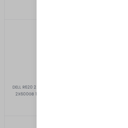
4 399,00 kr
/
Begagnad
DELL R620 2X8C E5-2650 V2 2.60 GHz 128GB 8X2,5"
2X600GB 10k H710 DVD 2X750W iDRAC7EXPRESS
5 699,00 kr
/
Begagnad