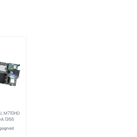
L M710HD
A 1366
gagnad