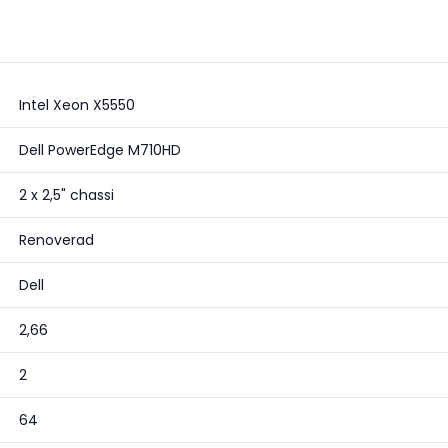
Intel Xeon X5550
Dell PowerEdge M710HD
2 x 2,5" chassi
Renoverad
Dell
2,66
2
64