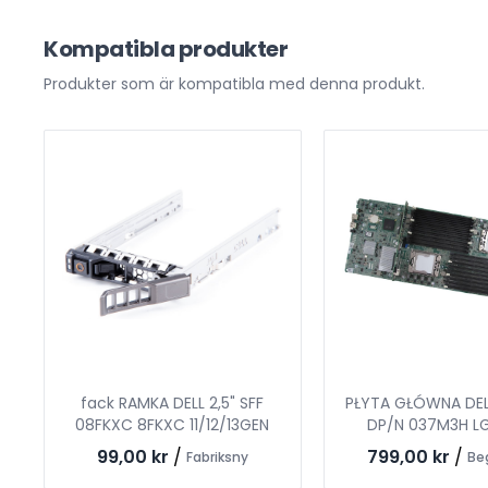
Kompatibla produkter
Produkter som är kompatibla med denna produkt.
fack RAMKA DELL 2,5" SFF
PŁYTA GŁÓWNA DEL
08FKXC 8FKXC 11/12/13GEN
DP/N 037M3H LG
99,00 kr
/
799,00 kr
/
Fabriksny
Be