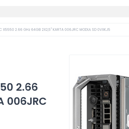
4C X5550 2.66 GHz 64GB 2X2,5" KARTA 006JRC MODUŁ SD 0VXKJ5
50 2.66
A 006JRC