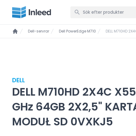
Dell-servrar
Dell PowerEdge M710
DELL M710HD 2X
DELL
DELL M710HD 2X4C X55
GHz 64GB 2X2,5" KART
MODUŁ SD 0VXKJ5