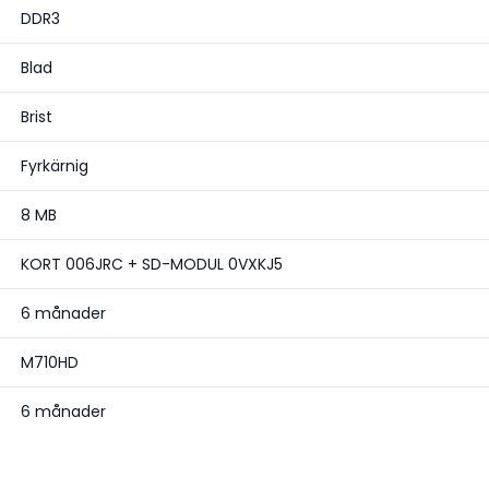
DDR3
Blad
Brist
Fyrkärnig
8 MB
KORT 006JRC + SD-MODUL 0VXKJ5
6 månader
M710HD
6 månader