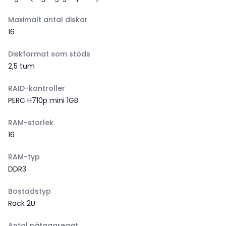
Maximalt antal diskar
16
Diskformat som stöds
2,5 tum
RAID-kontroller
PERC H710p mini 1GB
RAM-storlek
16
RAM-typ
DDR3
Bostadstyp
Rack 2U
Antal nätaggregat