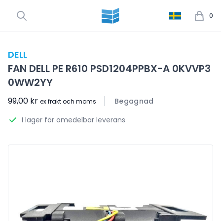
0
DELL
FAN DELL PE R610 PSD1204PPBX-A 0KVVP3
0WW2YY
99,00 kr
Begagnad
ex frakt och moms
I lager för omedelbar leverans