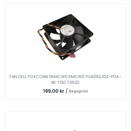
FAN DELL FOXCONN 0KMCW0 KMCW0 PVA092J12S-P04-
BE T130 T3620
199,00 kr
/
Begagnad