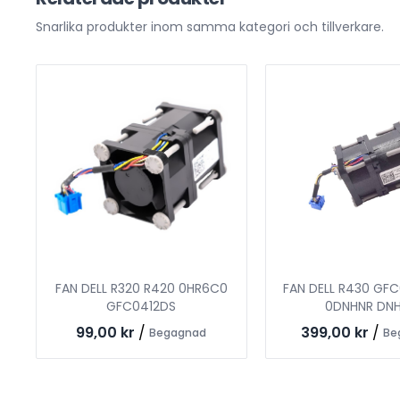
Snarlika produkter inom samma kategori och tillverkare.
FAN DELL R320 R420 0HR6C0
FAN DELL R430 GF
GFC0412DS
0DNHNR DN
99,00 kr
/
399,00 kr
/
Begagnad
Be