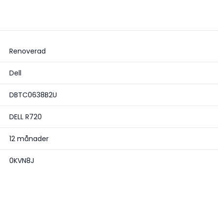
Renoverad
Dell
DBTC0638B2U
DELL R720
12 månader
0KVN8J