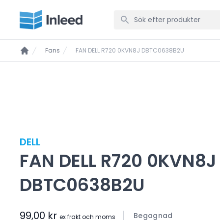
Fans
FAN DELL R720 0KVN8J DBTC0638B2U
DELL
FAN DELL R720 0KVN8J
DBTC0638B2U
99,00 kr
Begagnad
ex frakt och moms