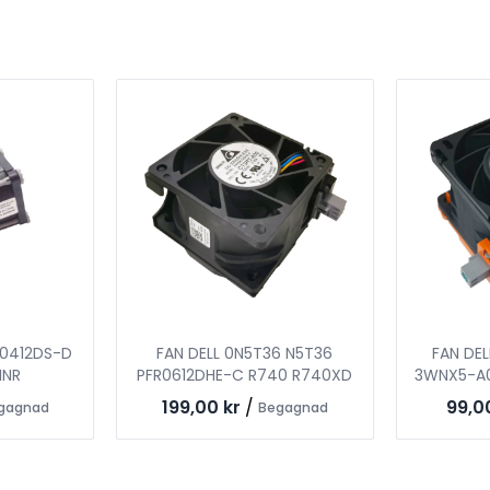
C0412DS-D
FAN DELL 0N5T36 N5T36
FAN DE
HNR
PFR0612DHE-C R740 R740XD
3WNX5-A0
199,00 kr
/
99,0
gagnad
Begagnad