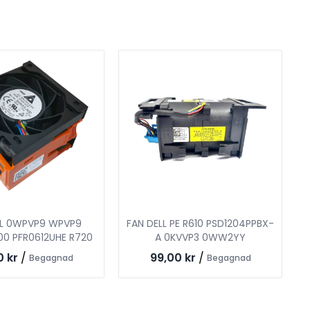
LL 0WPVP9 WPVP9
FAN DELL PE R610 PSD1204PPBX-
0 PFR0612UHE R720
A 0KVVP3 0WW2YY
0 kr
/
99,00 kr
/
Begagnad
Begagnad