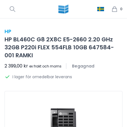
0
HP
HP BL460C G8 2X8C E5-2660 2.20 GHz
32GB P220i FLEX 554FLB 10GB 647584-
001 RAMKI
2 399,00 kr
Begagnad
ex frakt och moms
I lager för omedelbar leverans