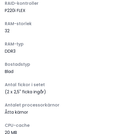
RAID-kontroller
P220i FLEX
RAM-storlek
32
RAM-typ
DDR3
Bostadstyp
Blad
Antal fickor i setet
(2 x 2,5" ficka ingår)
Antalet processorkärnor
Åtta kärnor
CPU-cache
20 MB