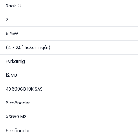
Rack 2U
2
675W
(4 x 2,5" fickor ingår)
Fyrkärnig
12 MB
4X600GB 10K SAS
6 månader
X3650 M3
6 månader