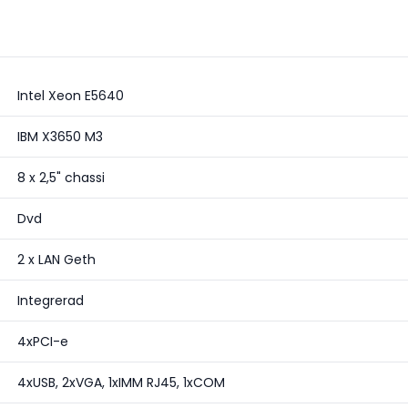
Intel Xeon E5640
IBM X3650 M3
8 x 2,5" chassi
Dvd
2 x LAN Geth
Integrerad
4xPCI-e
4xUSB, 2xVGA, 1xIMM RJ45, 1xCOM