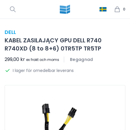
0
DELL
KABEL ZASILAJĄCY GPU DELL R740
R740XD (8 to 8+6) 0TR5TP TR5TP
299,00 kr
Begagnad
ex frakt och moms
I lager för omedelbar leverans