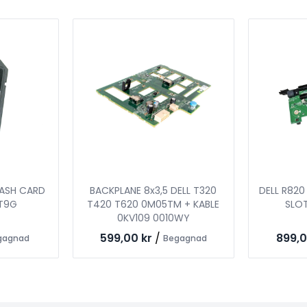
LASH CARD
BACKPLANE 8x3,5 DELL T320
DELL R820 
T9G
T420 T620 0M05TM + KABLE
SLOT
0KV109 0010WY
599,00 kr
/
899,0
gagnad
Begagnad