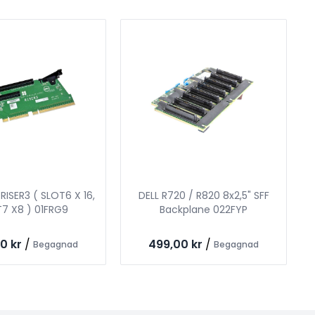
RISER3 ( SLOT6 X 16,
DELL R720 / R820 8x2,5" SFF
7 X8 ) 01FRG9
Backplane 022FYP
0 kr
/
499,00 kr
/
Begagnad
Begagnad