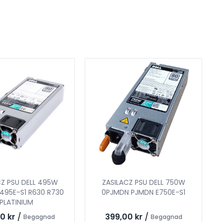
CZ PSU DELL 495W
ZASILACZ PSU DELL 750W
495E-S1 R630 R730
0PJMDN PJMDN E750E-S1
PLATINIUM
0 kr
/
399,00 kr
/
Begagnad
Begagnad