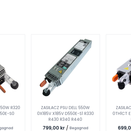
 550W R320
ZASILACZ PSU DELL 550W
ZASILA
50E-S0
0X185V X185V D550E-S1 R330
0TH1CT E
R430 R340 R440
799,00 kr
/
699,0
gagnad
Begagnad