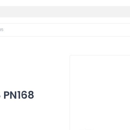
85
8 PN168