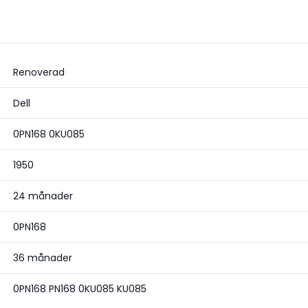
Renoverad
Dell
0PN168 0KU085
1950
24 månader
0PN168
36 månader
0PN168 PN168 0KU085 KU085