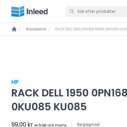
Rackskenor
RACK DELL 1950 0PN168 PN168 0KU085 KU0
HP
RACK DELL 1950 0PN16
0KU085 KU085
99,00 kr
Begagnad
ex frakt och moms