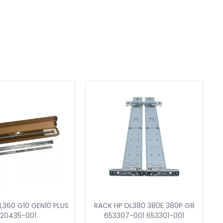
L360 G10 GEN10 PLUS
RACK HP DL380 380E 380P G8
P20435-001
653307-001 653301-001