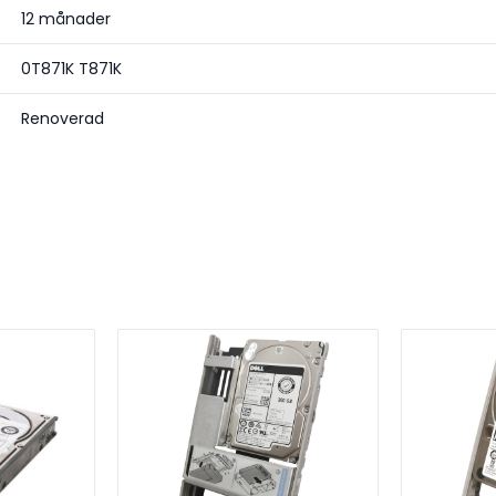
12 månader
0T871K T871K
Renoverad