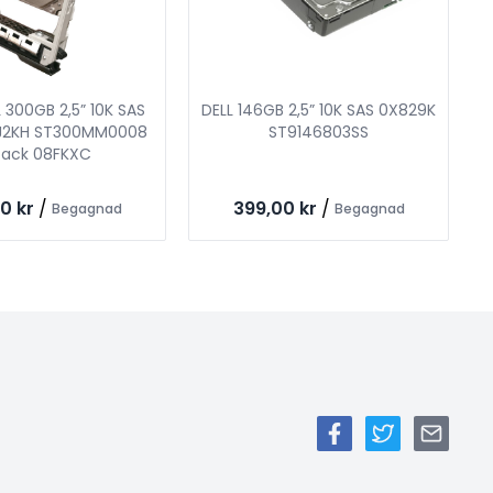
 300GB 2,5” 10K SAS
DELL 146GB 2,5” 10K SAS 0X829K
J2KH ST300MM0008
ST9146803SS
fack 08FKXC
0 kr
/
399,00 kr
/
Begagnad
Begagnad