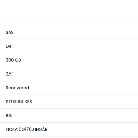
SAS
Dell
300 GB
2,5"
Renoverad
ST930603SS
10k
FICKA 0G176J INGÅR