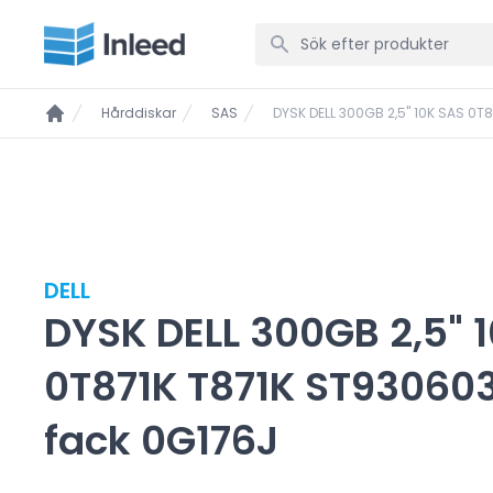
Hårddiskar
SAS
DYSK DELL 300GB 2,5" 10K SAS 0T
DELL
DYSK DELL 300GB 2,5" 
0T871K T871K ST93060
fack 0G176J