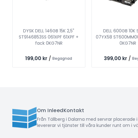
DYSK DELL 146GB 15K 2,5"
DELL 600GB 10K S
ST9146853SS 061XPF 61XPF +
07YX58 ST600MM00
fack 0KG7NR
0KG7NR
199,00 kr
/
399,00 kr
/
Begagnad
Be
Om Inleed
Kontakt
Från Tällberg i Dalarna med servrar placerade 
levererar vi tjänster till våra kunder runt om i v