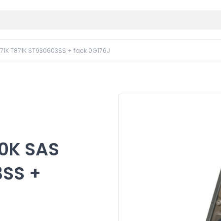
871K T871K ST930603SS + fack 0G176J
10K SAS
3SS +