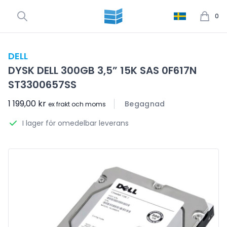
0
DELL
DYSK DELL 300GB 3,5” 15K SAS 0F617N
ST3300657SS
1 199,00 kr
Begagnad
ex frakt och moms
I lager för omedelbar leverans