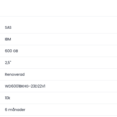
SAS
IBM
600 GB
2,5"
Renoverad
WD6001BKHG-23D22V1
10k
6 månader