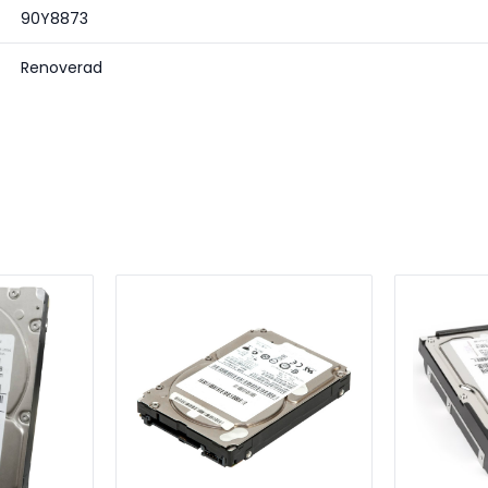
90Y8873
Renoverad