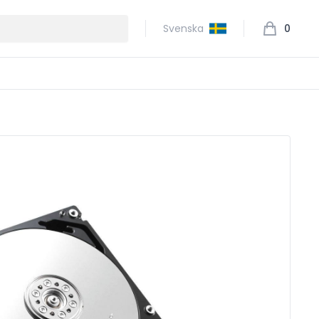
Svenska
0