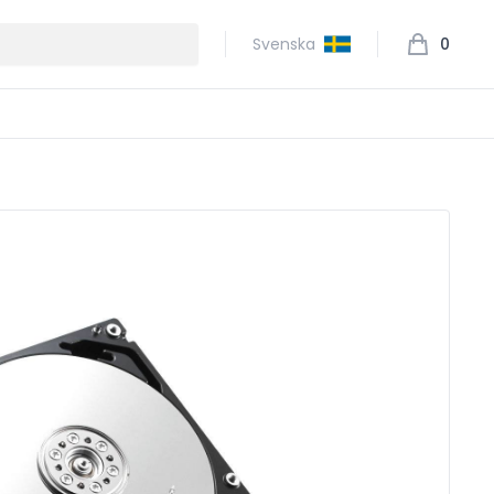
Svenska
0