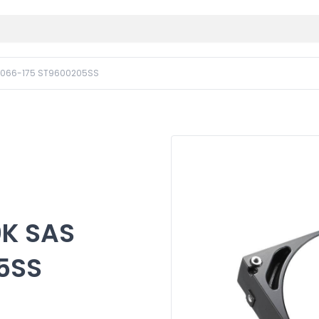
TG066-175 ST9600205SS
0K SAS
5SS