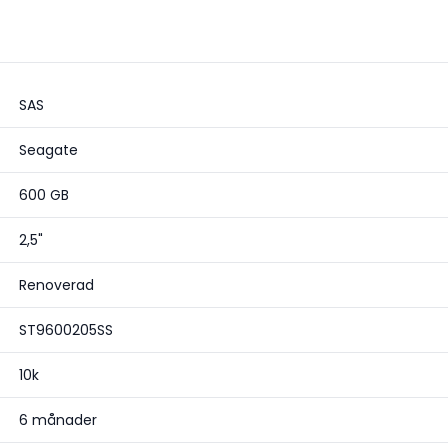
SAS
Seagate
600 GB
2,5"
Renoverad
ST9600205SS
10k
6 månader