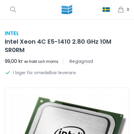
0
INTEL
Intel Xeon 4C E5-1410 2.80 GHz 10M
SR0RM
99,00 kr
Begagnad
ex frakt och moms
I lager för omedelbar leverans