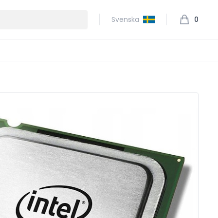
Svenska
0