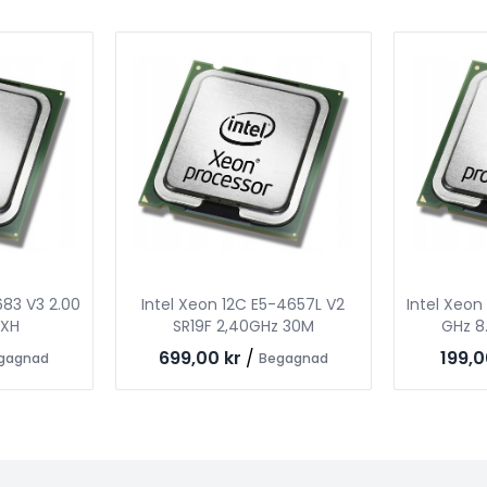
683 V3 2.00
Intel Xeon 12C E5-4657L V2
Intel Xeon
1XH
SR19F 2,40GHz 30M
GHz 8
699,00 kr
/
199,0
gagnad
Begagnad