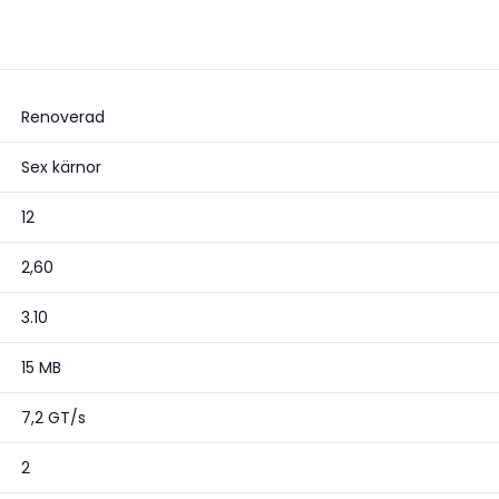
Renoverad
Sex kärnor
12
2,60
3.10
15 MB
7,2 GT/s
2