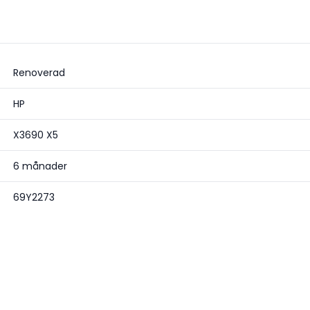
Renoverad
HP
X3690 X5
6 månader
69Y2273