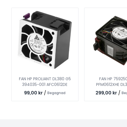
FAN HP PROLIANT DL380 G5
FAN HP 75925
394035-001 AFC0612DE
PFM0612XHE DL
99,00 kr
/
299,00 kr
/
Begagnad
Be