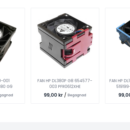
0-001
FAN HP DL380P G8 654577-
FAN HP DL
380 G9
003 PFR0612XHE
519199
99,00 kr
/
99,0
gagnad
Begagnad