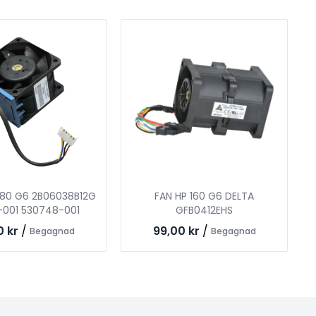
180 G6 2B06038B12G
FAN HP 160 G6 DELTA
-001 530748-001
GFB0412EHS
0 kr
/
99,00 kr
/
Begagnad
Begagnad