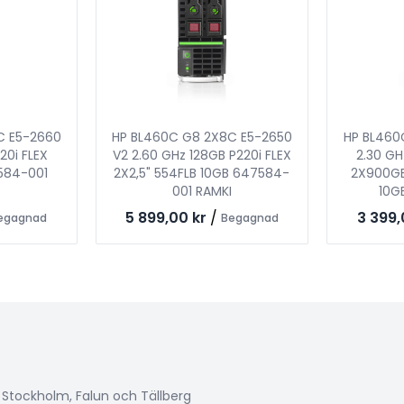
C E5-2660
HP BL460C G8 2X8C E5-2650
HP BL460
20i FLEX
V2 2.60 GHz 128GB P220i FLEX
2.30 GH
584-001
2X2,5" 554FLB 10GB 647584-
2X900GB 
001 RAMKI
10G
5 899,00 kr
/
3 399,
egagnad
Begagnad
i Stockholm, Falun och Tällberg