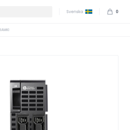
Svenska
0
RAMKI