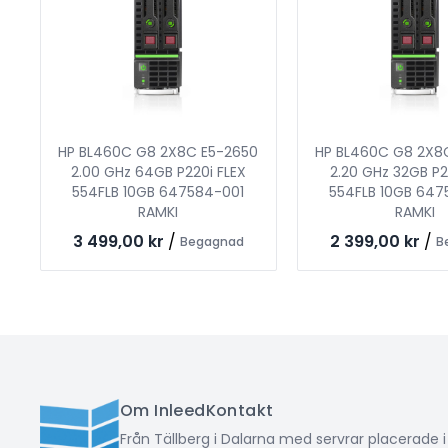
HP BL460C G8 2X8C E5-2650
HP BL460C G8 2X8
2.00 GHz 64GB P220i FLEX
2.20 GHz 32GB P2
554FLB 10GB 647584-001
554FLB 10GB 647
RAMKI
RAMKI
3 499,00 kr
/
2 399,00 kr
/
Begagnad
B
Om Inleed
Kontakt
Från Tällberg i Dalarna med servrar placerade 