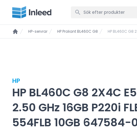
HP-servrar
HP Proliant BL460C G8
HP BL460C G8 2
HP
HP BL460C G8 2X4C E
2.50 GHz 16GB P220i FL
554FLB 10GB 647584-0