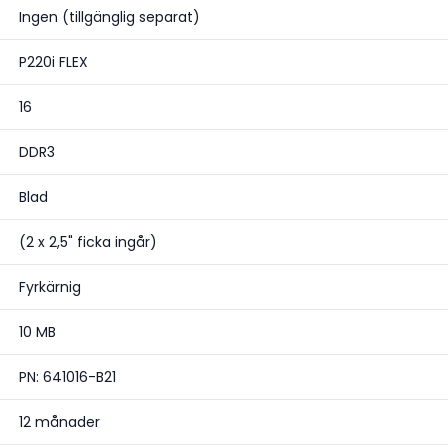
Ingen (tillgänglig separat)
P220i FLEX
16
DDR3
Blad
(2 x 2,5" ficka ingår)
Fyrkärnig
10 MB
PN: 641016-B21
12 månader