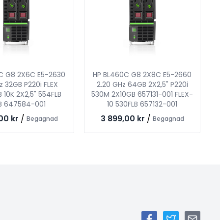
C G8 2X6C E5-2630
HP BL460C G8 2X8C E5-2660
z 32GB P220i FLEX
2.20 GHz 64GB 2X2,5" P220i
10K 2X2,5" 554FLB
530M 2X10GB 657131-001 FLEX-
B 647584-001
10 530FLB 657132-001
00 kr
/
3 899,00 kr
/
Begagnad
Begagnad