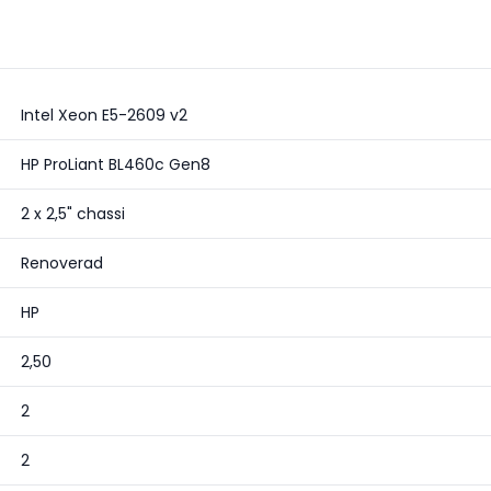
Intel Xeon E5-2609 v2
HP ProLiant BL460c Gen8
2 x 2,5" chassi
Renoverad
HP
2,50
2
2