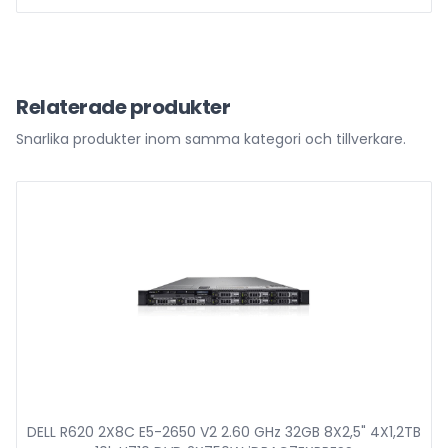
Relaterade produkter
Snarlika produkter inom samma kategori och tillverkare.
DELL R620 2X8C E5-2650 V2 2.60 GHz 32GB 8X2,5" 4X1,2TB