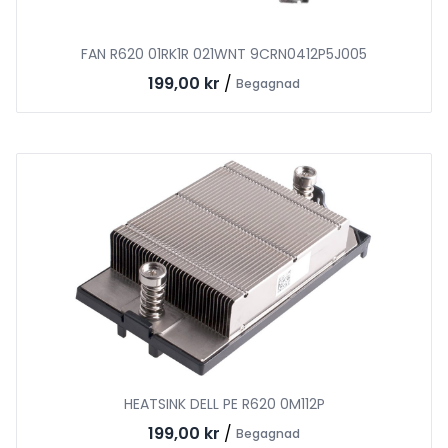
FAN R620 01RK1R 021WNT 9CRN0412P5J005
199,00 kr
/
Begagnad
HEATSINK DELL PE R620 0M112P
199,00 kr
/
Begagnad