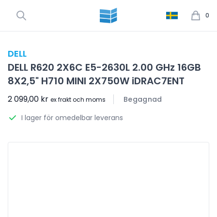
0
DELL
DELL R620 2X6C E5-2630L 2.00 GHz 16GB
8X2,5" H710 MINI 2X750W iDRAC7ENT
2 099,00 kr
Begagnad
ex frakt och moms
I lager för omedelbar leverans