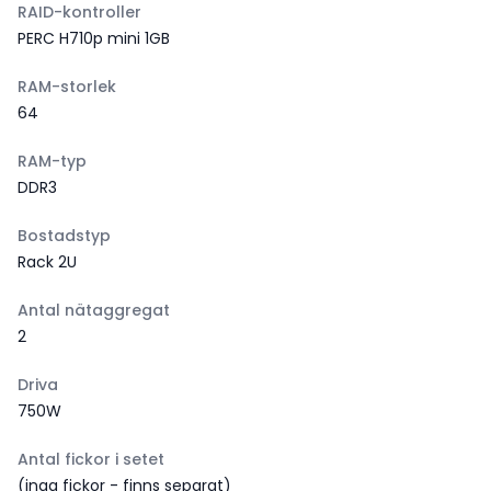
RAID-kontroller
PERC H710p mini 1GB
RAM-storlek
64
RAM-typ
DDR3
Bostadstyp
Rack 2U
Antal nätaggregat
2
Driva
750W
Antal fickor i setet
(inga fickor - finns separat)